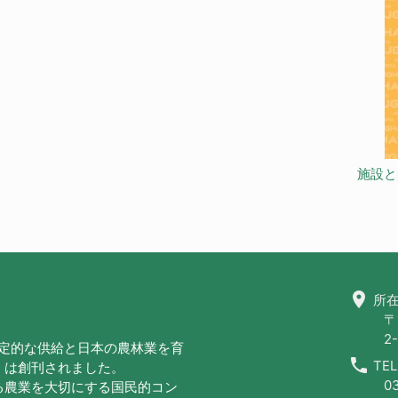
施設と
location_on
所在
〒
2-
安定的な供給と日本の農林業を育
call
TEL
」は創刊されました。
0
る農業を大切にする国民的コン