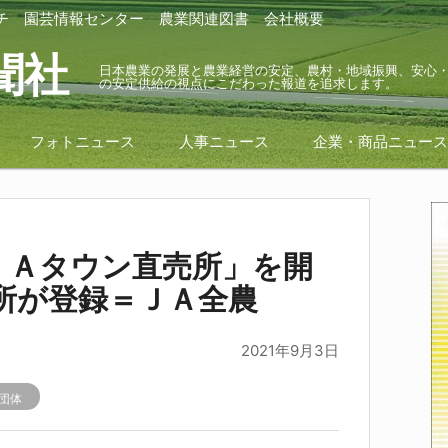
チ
園芸情報センター
農業関連図書
会社概要
聞社
日本農業の発展と農業経営の安定、農村・地域振興、安心
の安定供給の視点にこだわった報道を追求します。
フォトニュース
人事ニュース
企業・商品ニュー
ＪＡタウン直売所」を開
所が登録＝ＪＡ全農
2021年9月3日
団体