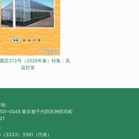
園芸213号（2026年春）特集：高
温対策
地:
101-0048 東京都千代田区神田司町
21
:
3（3233）3581（代表）