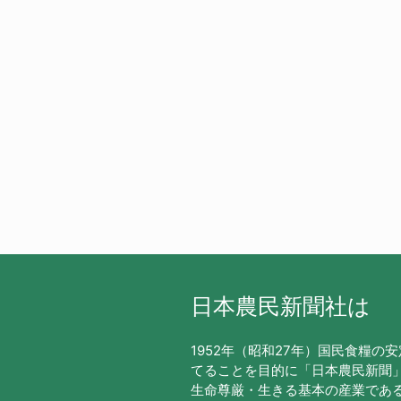
日本農民新聞社は
1952年（昭和27年）国民食糧の
てることを目的に「日本農民新聞
生命尊厳・生きる基本の産業であ