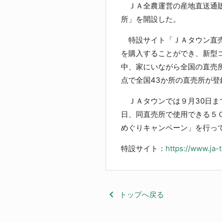
ＪＡ全農運営の産地直送通販
所」を開設した。
特設サイト「ＪＡタウン直売
を購入することができ、新型
中、家にいながら全国の直売
点で全国43か所の直売所が
ＪＡタウンでは９月30日ま
日、同直売所で使用できる５
めぐりキャンペーン」を行っ
特設サイト：
https://www.ja
keyboard_arrow_left
トップへ戻る