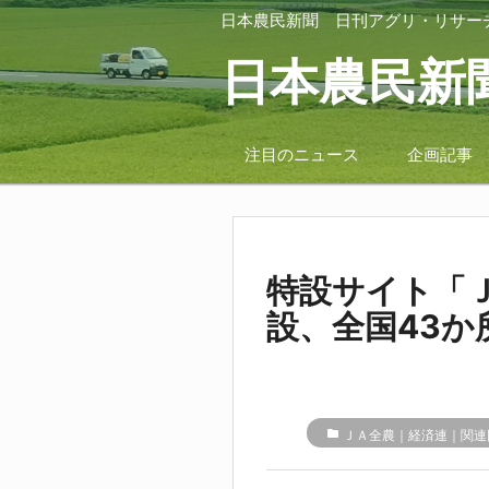
日本農民新聞
日刊アグリ・リサー
日本農民新
注目のニュース
企画記事
特設サイト「
設、全国43か
folder
ＪＡ全農｜経済連｜関連