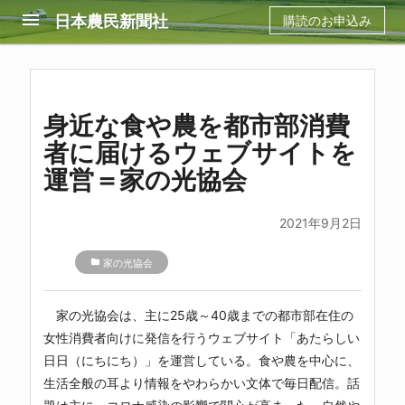
menu
日本農民新聞社
購読のお申込み
身近な食や農を都市部消費
者に届けるウェブサイトを
運営＝家の光協会
2021年9月2日
folder
家の光協会
家の光協会は、主に25歳～40歳までの都市部在住の
女性消費者向けに発信を行うウェブサイト「あたらしい
日日（にちにち）」を運営している。食や農を中心に、
生活全般の耳より情報をやわらかい文体で毎日配信。話