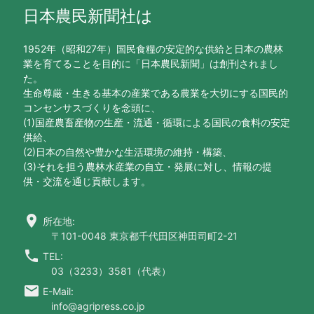
日本農民新聞社は
1952年（昭和27年）国民食糧の安定的な供給と日本の農林
業を育てることを目的に「日本農民新聞」は創刊されまし
た。
生命尊厳・生きる基本の産業である農業を大切にする国民的
コンセンサスづくりを念頭に、
(1)国産農畜産物の生産・流通・循環による国民の食料の安定
供給、
(2)日本の自然や豊かな生活環境の維持・構築、
(3)それを担う農林水産業の自立・発展に対し、情報の提
供・交流を通じ貢献します。
location_on
所在地:
〒101-0048 東京都千代田区神田司町2-21
call
TEL:
03（3233）3581（代表）
email
E-Mail:
info@agripress.co.jp