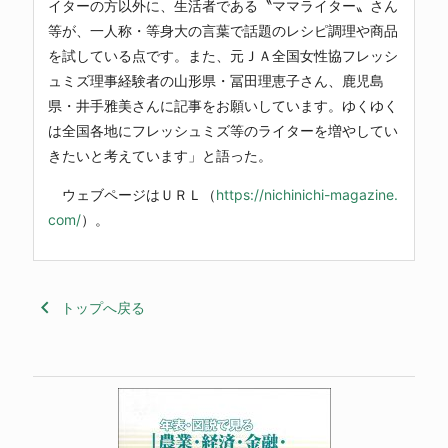
イターの方以外に、生活者である〝ママライター〟さん
等が、一人称・等身大の言葉で話題のレシピ調理や商品
を試している点です。また、元ＪＡ全国女性協フレッシ
ュミズ理事経験者の山形県・冨田理恵子さん、鹿児島
県・井手雅美さんに記事をお願いしています。ゆくゆく
は全国各地にフレッシュミズ等のライターを増やしてい
きたいと考えています」と語った。
ウェブページはＵＲＬ（
https://nichinichi-magazine.
com/
）。
keyboard_arrow_left
トップへ戻る