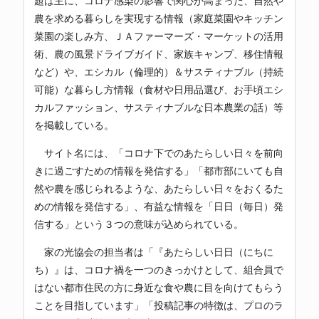
題は主に、コロナ感染の影響で関心が高まった、自然や
農を求める暮らしを実現する情報（家庭菜園やキッチン
菜園の楽しみ方、ＪＡファーマーズ・マーケットの活用
術、農の風景ドライブガイド、家族キャンプ、移住情報
など）や、エシカル（倫理的）＆サスティナブル（持続
可能）な暮らし方情報（食材や日用品選び、お手頃エシ
カルファッション、サスティナブルな日本農業の話）等
を掲載している。
サイト名には、「コロナ下でのあたらしい日々を前向
きに過ごすための情報を発信する」「都市部にいても自
然や農を感じられるような、あたらしい日々をおくるた
めの情報を発信する」、有益な情報を「日日（毎日）発
信する」という３つの意味が込められている。
家の光協会の担当者は「『あたらしい日日（にちに
ち）』は、コロナ禍を一つのきっかけとして、組合員で
はない都市住民の方に身近な食や農に目を向けてもらう
ことを目指しています」「投稿記事の特徴は、プロのラ