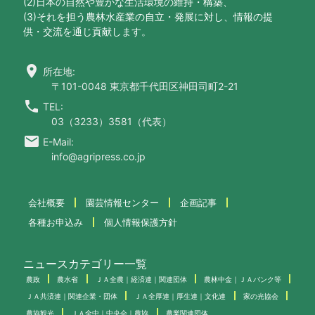
(2)日本の自然や豊かな生活環境の維持・構築、
(3)それを担う農林水産業の自立・発展に対し、情報の提
供・交流を通じ貢献します。
location_on
所在地:
〒101-0048 東京都千代田区神田司町2-21
call
TEL:
03（3233）3581（代表）
email
E-Mail:
info@agripress.co.jp
会社概要
園芸情報センター
企画記事
各種お申込み
個人情報保護方針
ニュースカテゴリー一覧
農政
農水省
ＪＡ全農｜経済連｜関連団体
農林中金｜ＪＡバンク等
ＪＡ共済連｜関連企業・団体
ＪＡ全厚連｜厚生連｜文化連
家の光協会
農協観光
ＪＡ全中｜中央会｜農協
農業関連団体