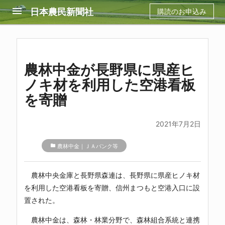
menu
日本農民新聞社
購読のお申込み
農林中金が長野県に県産ヒ
ノキ材を利用した空港看板
を寄贈
2021年7月2日
folder
農林中金｜ＪＡバンク等
農林中央金庫と長野県森連は、長野県に県産ヒノキ材
を利用した空港看板を寄贈、信州まつもと空港入口に設
置された。
農林中金は、森林・林業分野で、森林組合系統と連携