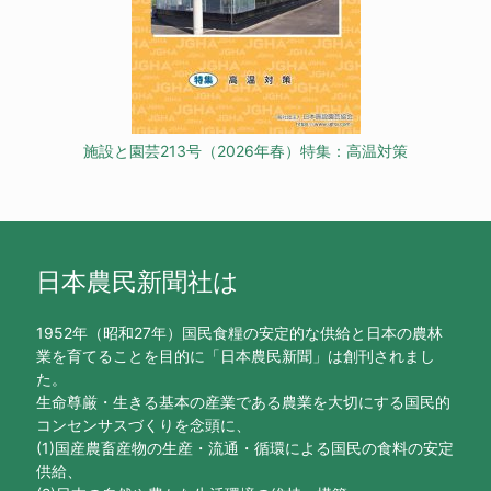
施設と園芸213号（2026年春）特集：高温対策
日本農民新聞社は
1952年（昭和27年）国民食糧の安定的な供給と日本の農林
業を育てることを目的に「日本農民新聞」は創刊されまし
た。
生命尊厳・生きる基本の産業である農業を大切にする国民的
コンセンサスづくりを念頭に、
(1)国産農畜産物の生産・流通・循環による国民の食料の安定
供給、