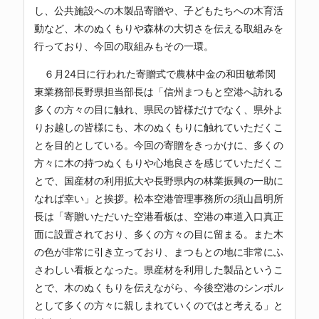
し、公共施設への木製品寄贈や、子どもたちへの木育活
動など、木のぬくもりや森林の大切さを伝える取組みを
行っており、今回の取組みもその一環。
６月24日に行われた寄贈式で農林中金の和田敏希関
東業務部長野県担当部長は「信州まつもと空港へ訪れる
多くの方々の目に触れ、県民の皆様だけでなく、県外よ
りお越しの皆様にも、木のぬくもりに触れていただくこ
とを目的としている。今回の寄贈をきっかけに、多くの
方々に木の持つぬくもりや心地良さを感じていただくこ
とで、国産材の利用拡大や長野県内の林業振興の一助に
なれば幸い」と挨拶。松本空港管理事務所の須山昌明所
長は「寄贈いただいた空港看板は、空港の車道入口真正
面に設置されており、多くの方々の目に留まる。また木
の色が非常に引き立っており、まつもとの地に非常にふ
さわしい看板となった。県産材を利用した製品というこ
とで、木のぬくもりを伝えながら、今後空港のシンボル
として多くの方々に親しまれていくのではと考える」と