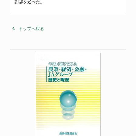
謝辞を述べた。
keyboard_arrow_left
トップへ戻る