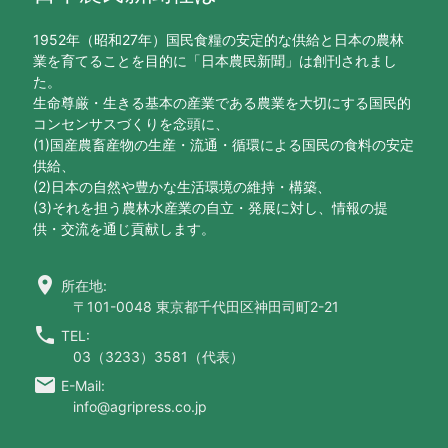
1952年（昭和27年）国民食糧の安定的な供給と日本の農林
業を育てることを目的に「日本農民新聞」は創刊されまし
た。
生命尊厳・生きる基本の産業である農業を大切にする国民的
コンセンサスづくりを念頭に、
(1)国産農畜産物の生産・流通・循環による国民の食料の安定
供給、
(2)日本の自然や豊かな生活環境の維持・構築、
(3)それを担う農林水産業の自立・発展に対し、情報の提
供・交流を通じ貢献します。
location_on
所在地:
〒101-0048 東京都千代田区神田司町2-21
call
TEL:
03（3233）3581（代表）
email
E-Mail:
info@agripress.co.jp