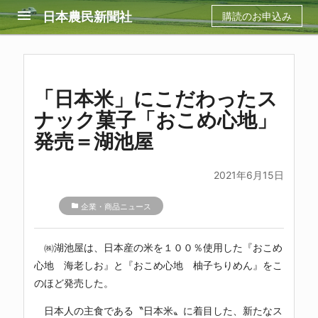
menu
日本農民新聞社
購読のお申込み
「日本米」にこだわったス
ナック菓子「おこめ心地」
発売＝湖池屋
2021年6月15日
folder
企業・商品ニュース
㈱湖池屋は、日本産の米を１００％使用した『おこめ
心地 海老しお』と『おこめ心地 柚子ちりめん』をこ
のほど発売した。
日本人の主食である〝日本米〟に着目した、新たなス