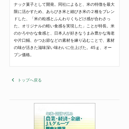
ナック菓子として開発。同社によると、米の特徴を最大
限に活かすため、あらびき米と細びき米の２種をブレン
ドした、「米の粒感とふんわりくちどけ感が合わさっ
た、オリジナルの軽い食感を実現した」ことが特長。米
のかろやかな食感と、日本人が好きなうまみ豊かな海老
や片口鰯、かつお節などの素材を練り込むことで、素材
の味が活きた滋味深い味わいに仕上げた。45ｇ、オー
プン価格。
keyboard_arrow_left
トップへ戻る