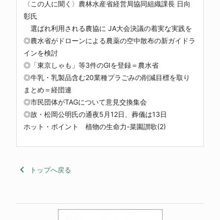
〈この人に聞く〉農林水産省経営局協同組織課長 日向
彰氏
選ばれ利用される農協に JA大会決議の着実な実践を
◎農水省がドローンによる農薬の空中散布の新ガイドラ
インを検討
◎「東京しゃも」等3件のGIを登録＝農水省
◎牛乳・乳製品含む20業種プラごみの削減目標を取り
まとめ＝経団連
◎市民団体がTAGについて意見交換集会
◎故・松岡公明氏の通夜5月12日、葬儀は13日
ホット・ポイント 植物の生命力-菜園讃歌(2)
keyboard_arrow_left
トップへ戻る