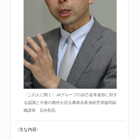
〈この人に聞く〉JAグループの自己改革進捗に対す
る認識と今後の期待を語る農林水産省経営局協同組
織課長 日向彰氏
〈主な内容〉