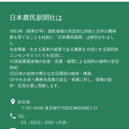
日本農民新聞社は
1952年（昭和27年）国民食糧の安定的な供給と日本の農林
業を育てることを目的に「日本農民新聞」は創刊されまし
た。
生命尊厳・生きる基本の産業である農業を大切にする国民的
コンセンサスづくりを念頭に、
(1)国産農畜産物の生産・流通・循環による国民の食料の安定
供給、
(2)日本の自然や豊かな生活環境の維持・構築、
(3)それを担う農林水産業の自立・発展に対し、情報の提
供・交流を通じ貢献します。
location_on
所在地:
〒101-0048 東京都千代田区神田司町2-21
call
TEL:
03（3233）3581（代表）