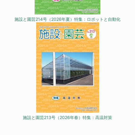
施設と園芸214号（2026年夏）特集：ロボットと自動化
施設と園芸213号（2026年春）特集：高温対策