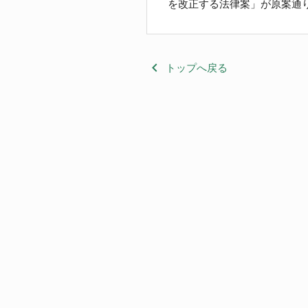
を改正する法律案」が原案通
keyboard_arrow_left
トップへ戻る