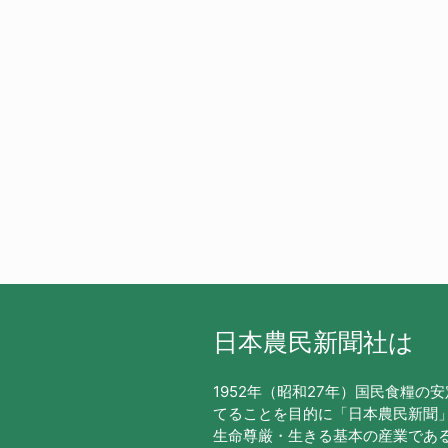
日本農民新聞社は
1952年（昭和27年）国民食糧の
てることを目的に「日本農民新聞
生命尊厳・生きる基本の産業であ