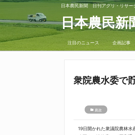
日本農民新聞
日刊アグリ・リサー
日本農民新
注目のニュース
企画記事
衆院農水委で
folder
農政
19日開かれた衆議院農林水