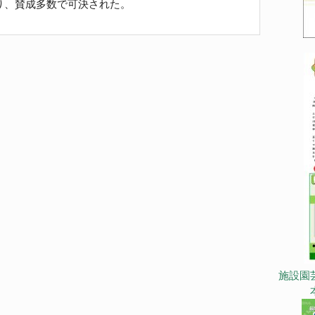
り、賛成多数で可決された。
施設園