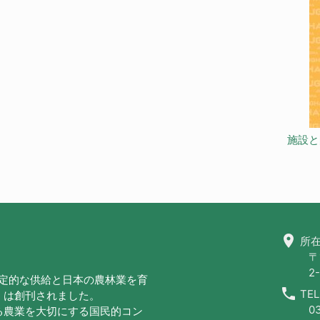
施設と
location_on
所在
〒
2-
安定的な供給と日本の農林業を育
call
TEL
」は創刊されました。
0
る農業を大切にする国民的コン