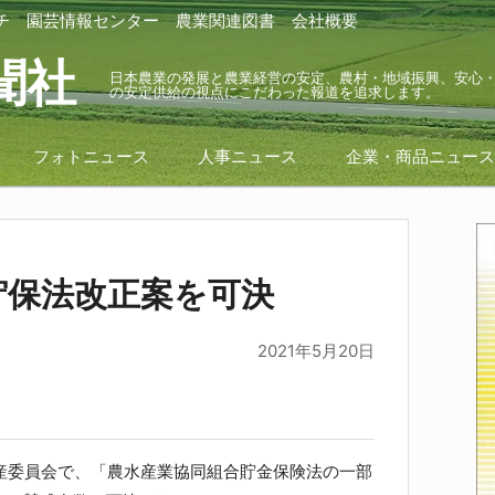
チ
園芸情報センター
農業関連図書
会社概要
聞社
日本農業の発展と農業経営の安定、農村・地域振興、安心
の安定供給の視点にこだわった報道を追求します。
フォトニュース
人事ニュース
企業・商品ニュー
貯保法改正案を可決
2021年5月20日
産委員会で、「農水産業協同組合貯金保険法の一部