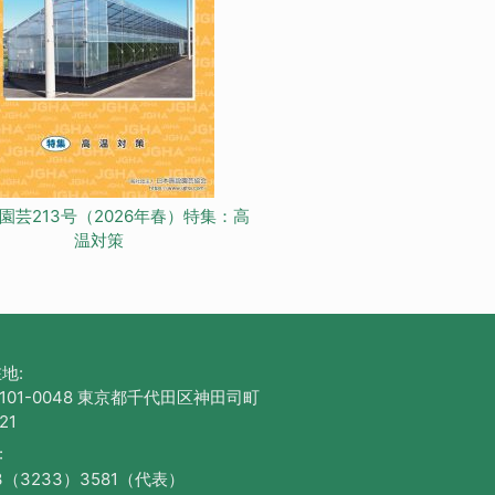
園芸213号（2026年春）特集：高
温対策
地:
101-0048 東京都千代田区神田司町
21
:
3（3233）3581（代表）