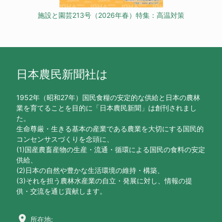
施設と園芸213号（2026年春）特集：高温対策
日本農民新聞社は
1952年（昭和27年）国民食糧の安定的な供給と日本の農林
業を育てることを目的に「日本農民新聞」は創刊されまし
た。
生命尊厳・生きる基本の産業である農業を大切にする国民的
コンセンサスづくりを念頭に、
(1)国産農畜産物の生産・流通・循環による国民の食料の安定
供給、
(2)日本の自然や豊かな生活環境の維持・構築、
(3)それを担う農林水産業の自立・発展に対し、情報の提
供・交流を通じ貢献します。
location_on
所在地: