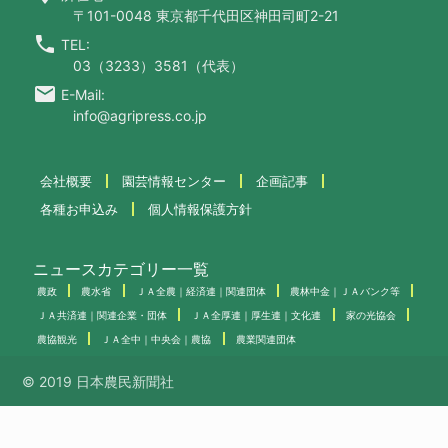
〒101-0048 東京都千代田区神田司町2-21
call
TEL:
03（3233）3581（代表）
email
E-Mail:
info@agripress.co.jp
会社概要
園芸情報センター
企画記事
各種お申込み
個人情報保護方針
ニュースカテゴリー一覧
農政
農水省
ＪＡ全農｜経済連｜関連団体
農林中金｜ＪＡバンク等
ＪＡ共済連｜関連企業・団体
ＪＡ全厚連｜厚生連｜文化連
家の光協会
農協観光
ＪＡ全中｜中央会｜農協
農業関連団体
© 2019 日本農民新聞社