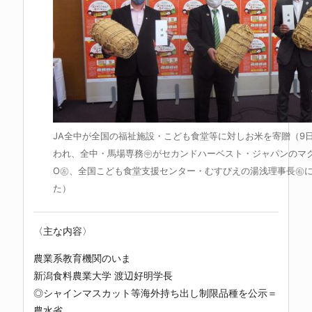
JA全中が全国の福祉施設・こども食堂等に対しお米を寄贈（9
われ、全中・馬場専務㊥がセカンドハーベスト・ジャパンのマク
O㊧、全国こども食堂支援センター・むすびえの湯浅理事長㊨
た）
〈主な内容〉
農業系教育機関のいま
新潟食料農業大学 渡辺好明学長
◎シャインマスカット等海外持ち出し制限品種を公示＝
農水省