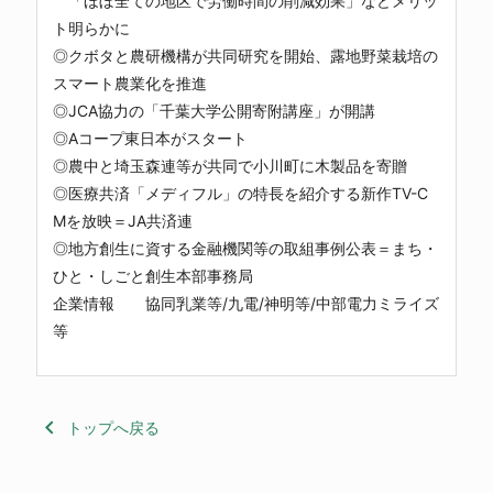
「ほぼ全ての地区で労働時間の削減効果」などメリッ
ト明らかに
◎クボタと農研機構が共同研究を開始、露地野菜栽培の
スマート農業化を推進
◎JCA協力の「千葉大学公開寄附講座」が開講
◎Aコープ東日本がスタート
◎農中と埼玉森連等が共同で小川町に木製品を寄贈
◎医療共済「メディフル」の特長を紹介する新作TV-C
Mを放映＝JA共済連
◎地方創生に資する金融機関等の取組事例公表＝まち・
ひと・しごと創生本部事務局
企業情報 協同乳業等/九電/神明等/中部電力ミライズ
等
keyboard_arrow_left
トップへ戻る