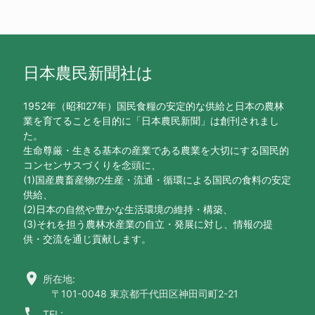
日本農民新聞社は
1952年（昭和27年）国民食糧の安定的な供給と日本の農林
業を育てることを目的に「日本農民新聞」は創刊されまし
た。
生命尊厳・生きる基本の産業である農業を大切にする国民的
コンセンサスづくりを念頭に、
(1)国産農畜産物の生産・流通・循環による国民の食料の安定
供給、
(2)日本の自然や豊かな生活環境の維持・構築、
(3)それを担う農林水産業の自立・発展に対し、情報の提
供・交流を通じ貢献します。
location_on
所在地:
〒101-0048 東京都千代田区神田司町2-21
call
TEL: