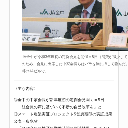
JA全中が令和3年度初の定例会見を開催＝8日（消費が減少し
のため、会見に出席した中家会長らはバラを胸に挿して臨んだ
町のJAビルで）
〈主な内容〉
◎全中の中家会長が新年度初の定例会見開く＝8日
「組合員の声に基づいて不断の自己改革を」と
◎スマート農業実証プロジェクト5営農類型の実証成果
公表＝農水省