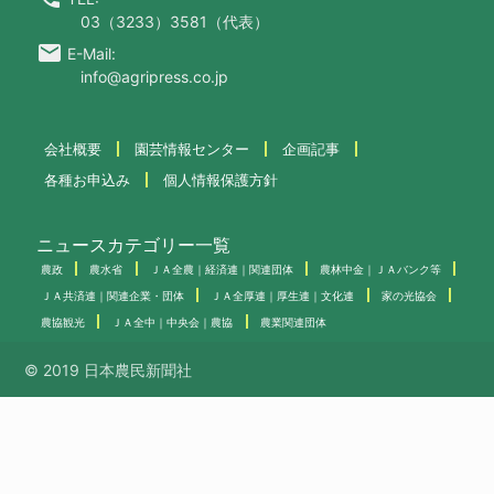
03（3233）3581（代表）
email
E-Mail:
info@agripress.co.jp
会社概要
園芸情報センター
企画記事
各種お申込み
個人情報保護方針
ニュースカテゴリー一覧
農政
農水省
ＪＡ全農｜経済連｜関連団体
農林中金｜ＪＡバンク等
ＪＡ共済連｜関連企業・団体
ＪＡ全厚連｜厚生連｜文化連
家の光協会
農協観光
ＪＡ全中｜中央会｜農協
農業関連団体
© 2019 日本農民新聞社