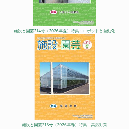
施設と園芸214号（2026年夏）特集：ロボットと自動化
施設と園芸213号（2026年春）特集：高温対策