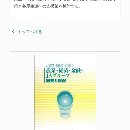
策と各厚生連への支援策を検討する。
keyboard_arrow_left
トップへ戻る