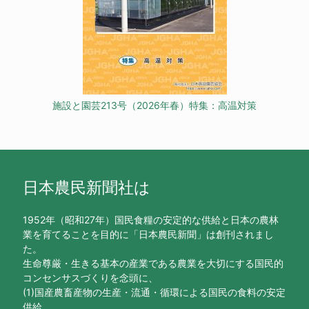
施設と園芸213号（2026年春）特集：高温対策
日本農民新聞社は
1952年（昭和27年）国民食糧の安定的な供給と日本の農林
業を育てることを目的に「日本農民新聞」は創刊されまし
た。
生命尊厳・生きる基本の産業である農業を大切にする国民的
コンセンサスづくりを念頭に、
(1)国産農畜産物の生産・流通・循環による国民の食料の安定
供給、