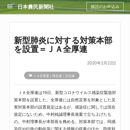
menu
日本農民新聞社
購読のお申込み
新型肺炎に対する対策本部
を設置＝ＪＡ全厚連
2020年2月22日
folder
ＪＡ全厚連｜厚生連｜文化連
ＪＡ全厚連
は19日、新型コロナウイルス感染症緊急対
策本部を設置した。全厚連には自然災害を対象とした災
害対策本部の設置規定はあるが、感染症に関しては現在
規定にないため、中村純誠理事長発案で立ち上げたも
の。中村理事長が本部長を務める。対策本部では、同感
染症や行政の動向等に関する情報の収集のほか、防疫対