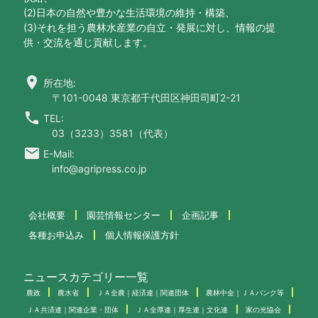
(2)日本の自然や豊かな生活環境の維持・構築、
(3)それを担う農林水産業の自立・発展に対し、情報の提
供・交流を通じ貢献します。
location_on
所在地:
〒101-0048 東京都千代田区神田司町2-21
call
TEL:
03（3233）3581（代表）
email
E-Mail:
info@agripress.co.jp
会社概要
園芸情報センター
企画記事
各種お申込み
個人情報保護方針
ニュースカテゴリー一覧
農政
農水省
ＪＡ全農｜経済連｜関連団体
農林中金｜ＪＡバンク等
ＪＡ共済連｜関連企業・団体
ＪＡ全厚連｜厚生連｜文化連
家の光協会